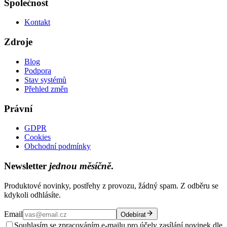
Společnost
Kontakt
Zdroje
Blog
Podpora
Stav systémů
Přehled změn
Právní
GDPR
Cookies
Obchodní podmínky
Newsletter
jednou měsíčně
.
Produktové novinky, postřehy z provozu, žádný spam. Z odběru se
kdykoli odhlásíte.
Email
Odebírat
Souhlasím se zpracováním e-mailu pro účely zasílání novinek dle