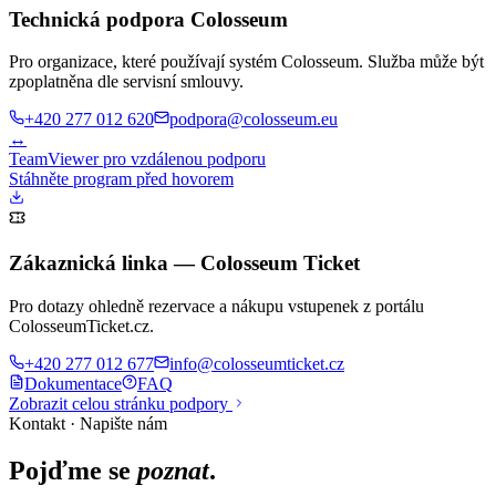
Technická podpora Colosseum
Pro organizace, které používají systém Colosseum. Služba může být
zpoplatněna dle servisní smlouvy.
+420 277 012 620
podpora@colosseum.eu
↔
TeamViewer pro vzdálenou podporu
Stáhněte program před hovorem
Zákaznická linka — Colosseum Ticket
Pro dotazy ohledně rezervace a nákupu vstupenek z portálu
ColosseumTicket.cz.
+420 277 012 677
info@colosseumticket.cz
Dokumentace
FAQ
Zobrazit celou stránku podpory
Kontakt · Napište nám
Pojďme se
poznat
.